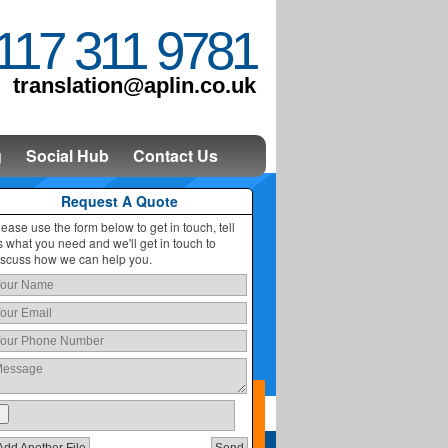
117 311 9781
translation@aplin.co.uk
g
Social Hub
Contact Us
Request A Quote
lease use the form below to get in touch, tell
s what you need and we'll get in touch to
iscuss how we can help you.