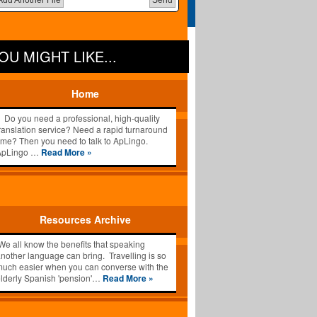
OU MIGHT LIKE...
Home
o you need a professional, high-quality
ranslation service? Need a rapid turnaround
ime? Then you need to talk to ApLingo.
ApLingo …
Read More »
Resources Archive
e all know the benefits that speaking
nother language can bring. Travelling is so
uch easier when you can converse with the
lderly Spanish 'pension'…
Read More »