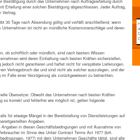
er Bestätigung durch das Unternehmen nach Auftragserteilung durch
mit Erteilung einer solchen Bestätigung abgeschlossen. Jeder Auftrag,
n Vertrag.
eibt 30 Tage nach Absendung gültig und verfällt anschließend, wenn
H
as Unternehmen ist nicht an mündliche Kostenvoranschläge und deren
a
D
, ob schriftlich oder mündlich, sind nach bestem Wissen
rnehmen wird deren Einhaltung nach besten Kräften sicherstellen.
edoch nicht garantieren und haftet nicht für verspätete Lieferungen.
inen Vertragsbruch dar und sind nicht als solcher auszulegen, und der
g im Falle einer Verzögerung als zurückgewiesen zu betrachten.
nelle Übersetzer. Obwohl das Unternehmen nach besten Kräften
g so korrekt und fehlerfrei wie möglich ist, gelten folgende
lls für etwaige Mängel in der Bereitstellung von Dienstleistungen auf
ereitgestellten Angaben.
hen Angaben in diesen Geschäftsbedingungen und mit Ausnahme von
Verbraucher im Sinne des Unfair Contract Terms Act 1977 (brit.
bedingungen, 1977) mit dem Unternehmen Geschäfte tätigt, sind alle