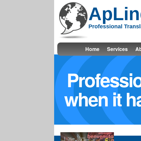
ApLin
Professional Transl
Home
Services
Ab
Professio
when it h