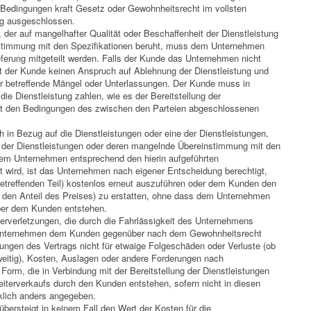
Bedingungen kraft Gesetz oder Gewohnheitsrecht im vollsten
g ausgeschlossen.
der auf mangelhafter Qualität oder Beschaffenheit der Dienstleistung
stimmung mit den Spezifikationen beruht, muss dem Unternehmen
ferung mitgeteilt werden. Falls der Kunde das Unternehmen nicht
at der Kunde keinen Anspruch auf Ablehnung der Dienstleistung und
ür betreffende Mängel oder Unterlassungen. Der Kunde muss in
 die Dienstleistung zahlen, wie es der Bereitstellung der
mit den Bedingungen des zwischen den Parteien abgeschlossenen
 in Bezug auf die Dienstleistungen oder eine der Dienstleistungen,
t der Dienstleistungen oder deren mangelnde Übereinstimmung mit den
 dem Unternehmen entsprechend den hierin aufgeführten
t wird, ist das Unternehmen nach eigener Entscheidung berechtigt,
betreffenden Teil) kostenlos erneut auszuführen oder dem Kunden den
r den Anteil des Preises) zu erstatten, ohne dass dem Unternehmen
ber dem Kunden entstehen.
erverletzungen, die durch die Fahrlässigkeit des Unternehmens
 Unternehmen dem Kunden gegenüber nach dem Gewohnheitsrecht
ungen des Vertrags nicht für etwaige Folgeschäden oder Verluste (ob
eitig), Kosten, Auslagen oder andere Forderungen nach
Form, die in Verbindung mit der Bereitstellung der Dienstleistungen
eiterverkaufs durch den Kunden entstehen, sofern nicht in diesen
lich anders angegeben.
ersteigt in keinem Fall den Wert der Kosten für die