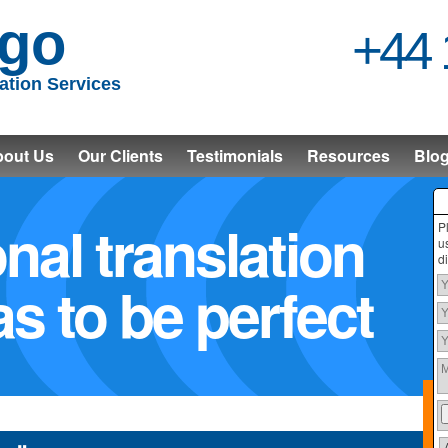
go
+44 
ation Services
out Us
Our Clients
Testimonials
Resources
Blo
nal translation
P
u
d
as to be perfect